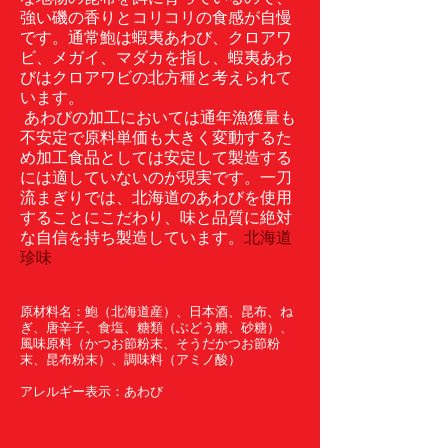
強い磯の香りとコリコリの食感が自慢
です。
通常鮑は蝦夷あわび、クロアワ
ビ、メガイ、マダカを指し、蝦夷あわ
びはクロアワビの北方種と考えられて
います。
あわびの加工においては通年漁獲量も
不安定で原料単価も大きく変動するた
め加工食品としては安定して製造する
には適していないのが現実です。
一刀
流まぎりでは、北海道のあわびを使用
することにこだわり、味と品質に絶対
な自信を持ち製造しています。
北海道
珍味
原材料名：鮑（北海道産）、日本酒、昆布、ね
ぎ、唐辛子、食塩、糖類（ぶどう糖、砂糖）、
風味原料（かつお節粉末、そうだかつお節粉
末、昆布粉末）、調味料（アミノ酸）
アレルギー表示：あわび