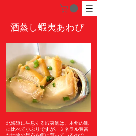
酒蒸し蝦夷あわび
北海道に生息する蝦夷鮑は、本州の鮑
に比べて小ぶりですが、ミネラル豊富
な地物の昆布を餌に育っているので、