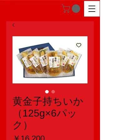
黄金子持ちいか
（125g×6パッ
ク）
価
￥16,200