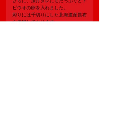
さらに、漬けダレにもたっぷりとト
ビウオの卵を入れました。
彩りには千切りにした北海道産昆布
を使用しております。
株式会社たからや 一刀流まぎり
〒007-0838
札幌市東区北38条東1丁目3-7
TEL：011-704-3000
FAX：011-704-3
001
​mail：
magirinoshiokara2015@gmail.com
店舗責任者：久宝寺 達也
​顧問：泉 博志
Copyright © 2015 ITTORYUMAGIRI All Rights
Reserved
.