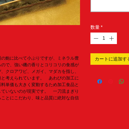
数量
*
州の鮑に比べて小ぶりですが、ミネラル豊
カートに追加す
るので、強い磯の香りとコリコリの食感が
び、クロアワビ、メガイ、マダカを指し、
種と考えられています。 あわびの加工に
原料単価も大きく変動するため加工食品と
していないのが現実です。 一刀流まぎり
ることにこだわり、味と品質に絶対な自信