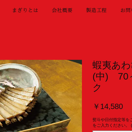
まぎりとは
会社概要
製造工程
お問
蝦夷あわ
(中) 7
ク
価
￥14,580
格
熨斗や日付指定等を
をご入力ください。 