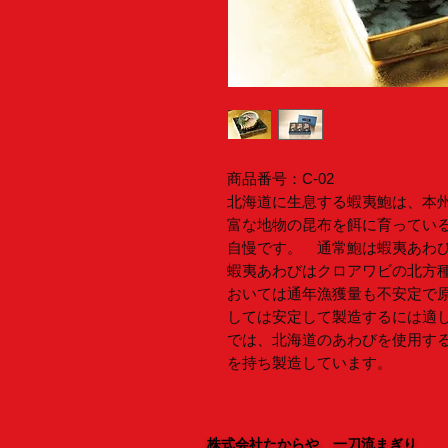
商品番号：C-02
北海道に生息する蝦夷鮑は、本
富な地物の昆布を餌に育ってい
自慢です。 通常鮑は蝦夷あわ
蝦夷あわびはクロアワビの北方
おいては通年漁獲量も不安定で
しては安定して製造するには適
では、北海道のあわびを使用す
を持ち製造しています。
株式会社たからや 一刀流まぎり