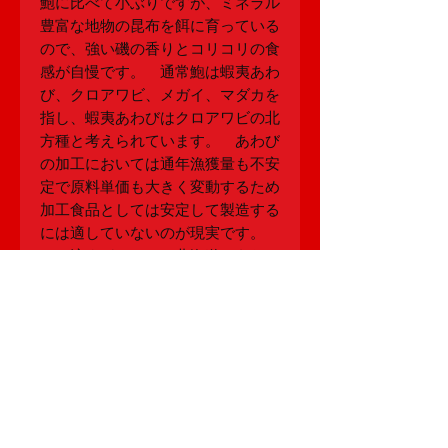
鮑に比べて小ぶりですが、ミネラル
豊富な地物の昆布を餌に育っている
ので、強い磯の香りとコリコリの食
感が自慢です。 通常鮑は蝦夷あわ
び、クロアワビ、メガイ、マダカを
指し、蝦夷あわびはクロアワビの北
方種と考えられています。 あわび
の加工においては通年漁獲量も不安
定で原料単価も大きく変動するため
加工食品としては安定して製造する
には適していないのが現実です。
一刀流まぎりでは、北海道のあわび
を使用することにこだわり、味と品
質に絶対な自信を持ち製造していま
す。
株式会社たからや 一刀流まぎり
〒007-0838