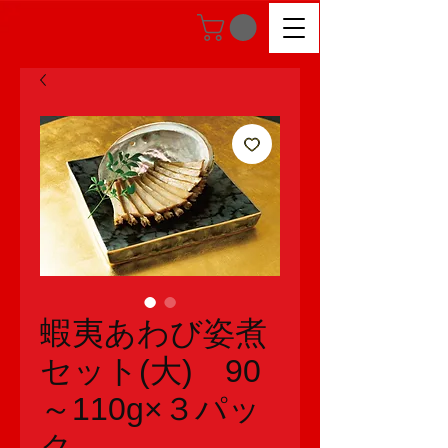
蝦夷あわび姿煮
セット(大) 90
～110g×３パッ
ク