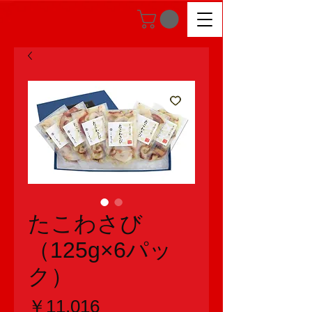
たこわさび
（125g×6パッ
ク）
価
￥11,016